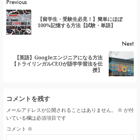
Continue
Previous
Reading
【留学生・受験生必見！】簡単にほぼ
Pr
100%記憶する方法【試験・単語】
po
Next
【英語】Googleエンジニアになる方法
Next
【トライリンガルCEOが語学学習法を伝
post:
授】
コメントを残す
メールアドレスが公開されることはありません。
※
が付
いている欄は必須項目です
コメント
※