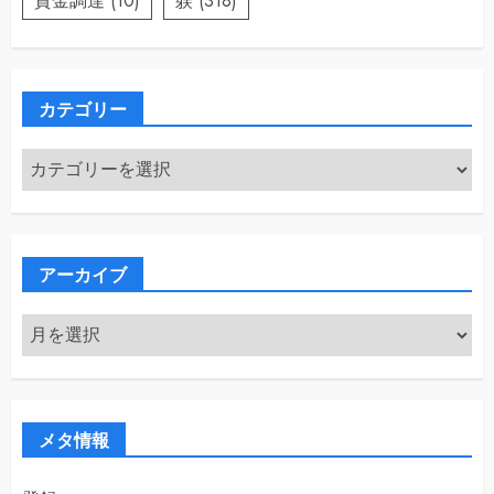
資金調達
(10)
躾
(318)
カテゴリー
カ
テ
ゴ
リ
ー
アーカイブ
ア
ー
カ
イ
ブ
メタ情報