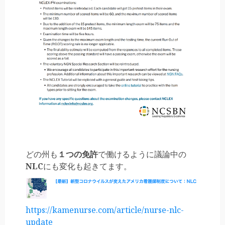
どの州も
１つの免許
で働けるように議論中の
NLC
にも変化も起きてます。
https://kamenurse.com/article/nurse-nlc-
update