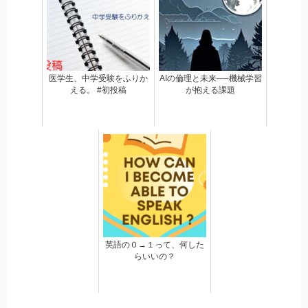
医学生、中学受験をふりか
AIの倫理と未来──機械学習
える。 #初投稿
が抱える課題
英語の０→１って、何した
らいいの？