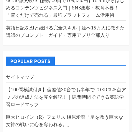
※130部突破※【開始20日で109,240円】Brainからはじ
めるコンテンツビジネス入門｜SNS集客・教育不要！
「置くだけで売れる」最強プラットフォーム活用術
英語日記をAIと続ける完全スキル｜延べ15万人に教えた
講師のプロンプト・ガイド・専用アプリ全部入り
POPULAR POSTS
サイトマップ
【100問模試付き】偏差値30台でも半年でTOEIC325点ア
ップの達成方法を完全解説！｜隙間時間でできる英語学
習ロードマップ
巨大ヒロイン（R）フェリス 槇原愛菜「星を救う巨大な
女神の戦いに心を奪われる。」