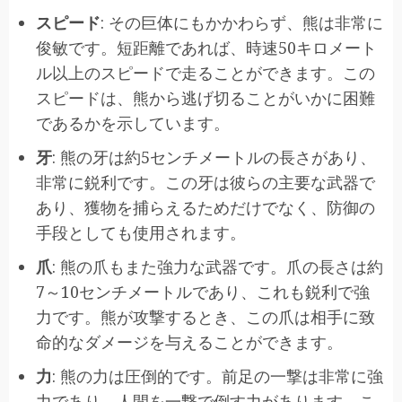
スピード
: その巨体にもかかわらず、熊は非常に
俊敏です。短距離であれば、時速50キロメート
ル以上のスピードで走ることができます。この
スピードは、熊から逃げ切ることがいかに困難
であるかを示しています。
牙
: 熊の牙は約5センチメートルの長さがあり、
非常に鋭利です。この牙は彼らの主要な武器で
あり、獲物を捕らえるためだけでなく、防御の
手段としても使用されます。
爪
: 熊の爪もまた強力な武器です。爪の長さは約
7～10センチメートルであり、これも鋭利で強
力です。熊が攻撃するとき、この爪は相手に致
命的なダメージを与えることができます。
力
: 熊の力は圧倒的です。前足の一撃は非常に強
力であり、人間を一撃で倒す力があります。こ