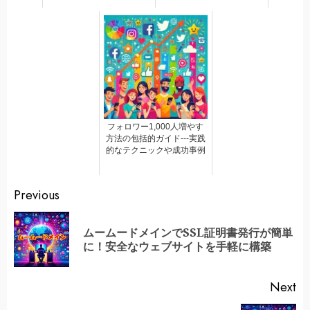
フォロワー1,000人増やす
方法の包括的ガイド---実践
的なテクニックや成功事例
Continue
Previous
Reading
ムームードメインでSSL証明書発行が簡単
Pr
に！安全なウェブサイトを手軽に構築
po
Next