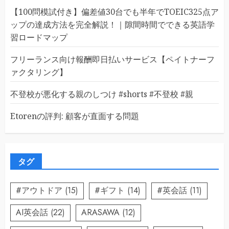
【100問模試付き】偏差値30台でも半年でTOEIC325点ア
ップの達成方法を完全解説！｜隙間時間でできる英語学
習ロードマップ
フリーランス向け報酬即日払いサービス【ペイトナーフ
ァクタリング】
不登校が悪化する親のしつけ #shorts #不登校 #親
Etorenの評判: 顧客が直面する問題
タグ
#アウトドア
(15)
#ギフト
(14)
#英会話
(11)
AI英会話
(22)
ARASAWA
(12)