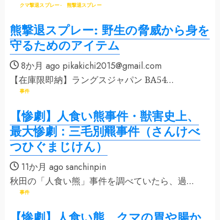
クマ撃退スプレー
熊撃退スプレー
熊撃退スプレー: 野生の脅威から身を
守るためのアイテム
8か月 ago
pikakichi2015@gmail.com
【在庫限即納】ラングスジャパン BA54…
事件
【惨劇】人食い熊事件・獣害史上、
最大惨劇：三毛別羆事件（さんけべ
つひぐまじけん）
11か月 ago
sanchinpin
秋田の「人食い熊」事件を調べていたら、過…
事件
【惨劇】人食い熊、クマの胃や腸か