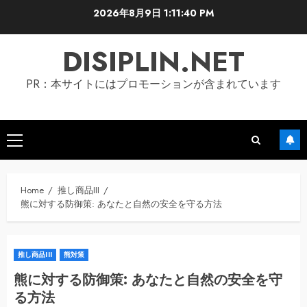
Skip
2026年8月9日
1:11:42 PM
to
content
DISIPLIN.NET
PR：本サイトにはプロモーションが含まれています
Primary
Menu
Home
推し商品III
熊に対する防御策: あなたと自然の安全を守る方法
推し商品III
熊対策
熊に対する防御策: あなたと自然の安全を守
る方法