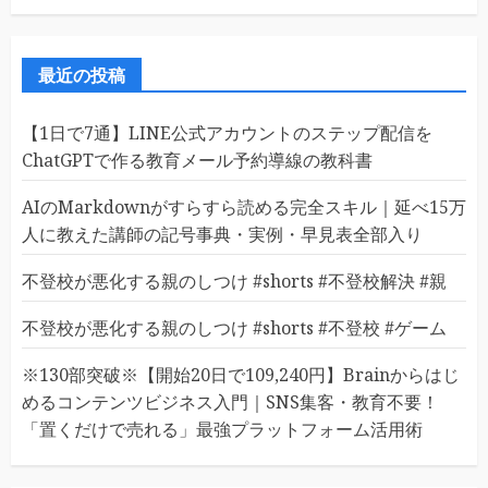
最近の投稿
【1日で7通】LINE公式アカウントのステップ配信を
ChatGPTで作る教育メール予約導線の教科書
AIのMarkdownがすらすら読める完全スキル｜延べ15万
人に教えた講師の記号事典・実例・早見表全部入り
不登校が悪化する親のしつけ #shorts #不登校解決 #親
不登校が悪化する親のしつけ #shorts #不登校 #ゲーム
※130部突破※【開始20日で109,240円】Brainからはじ
めるコンテンツビジネス入門｜SNS集客・教育不要！
「置くだけで売れる」最強プラットフォーム活用術