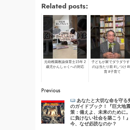
Related posts:
元幼稚園教諭保育士15年 2
子どもが家でダラダラす
歳児かんしゃくへの対応
のは当たり前 #しつけ #
育 #子育て
Continue
Previous
Reading
あなたと大切な命を守る
のガイドブック！『巨大地
策：備えよ、未来のために
に負けない社会を築こう！
今、なぜ必読なのか？