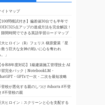
サイトマップ
【100問模試付き】偏差値30台でも半年で
TOEIC325点アップの達成方法を完全解説！
｜隙間時間でできる英語学習ロードマップ
巨大ヒロイン（R）フェリス 槇原愛菜「星
を救う巨大な女神の戦いに心を奪われ
る。」
【令和8年度対応】1級建築施工管理技士 AI
学習完全パック｜NotebookLM・
ChatGPT・GPTsで一次・二次を最短攻略
不登校が悪化する親のしつけ #shorts #不登
校 #不登校の親
巨大ヒロイン：スクリーンと心を支配する