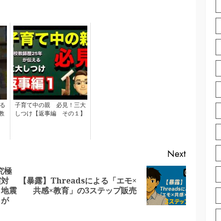
る
子育て中の親 必見！三大
教
しつけ【返事編 その１】
Next
究極
震対
【暴露】Threadsによる「エモ×
Next
Previous
。地震
共感×教育」の3ステップ販売
post:
post:
』が