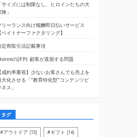
「サイズには制限なし、ヒロインたちの大
冒険」
フリーランス向け報酬即日払いサービス
【ペイトナーファクタリング】
特定商取引法記載事項
Etorenの評判: 顧客が直面する問題
【成約率重視】少ないお客さんでも売上を
最大化させる「”教育特化型”コンテンツビ
ジネス」
タグ
#アウトドア
(15)
#ギフト
(14)