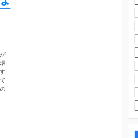
が
環
です。
て
系の