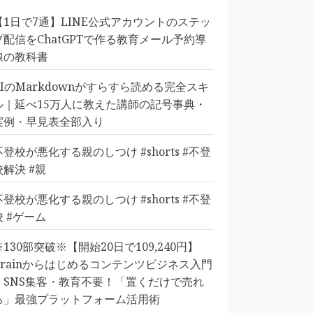
【1日で7通】LINE公式アカウントのステッ
プ配信をChatGPTで作る教育メール予約導
線の教科書
AIのMarkdownがすらすら読める完全スキ
ル｜延べ15万人に教えた講師の記号事典・
実例・早見表全部入り
不登校が悪化する親のしつけ #shorts #不登
校解決 #親
不登校が悪化する親のしつけ #shorts #不登
校 #ゲーム
※130部突破※【開始20日で109,240円】
Brainからはじめるコンテンツビジネス入門
｜SNS集客・教育不要！「置くだけで売れ
る」最強プラットフォーム活用術