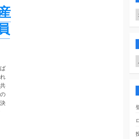
産
員
ば
れ
共
の
決