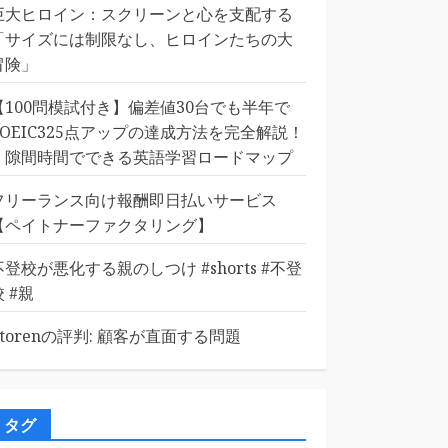
巨大ヒロイン：スクリーンと心を支配する
「サイズには制限なし、ヒロインたちの大
冒険」
【100問模試付き】偏差値30台でも半年で
TOEIC325点アップの達成方法を完全解説！
｜隙間時間でできる英語学習ロードマップ
フリーランス向け報酬即日払いサービス
【ペイトナーファクタリング】
不登校が悪化する親のしつけ #shorts #不登
校 #親
Etorenの評判: 顧客が直面する問題
タグ