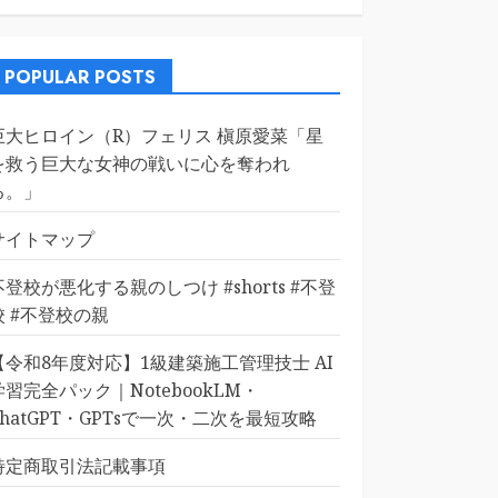
POPULAR POSTS
巨大ヒロイン（R）フェリス 槇原愛菜「星
を救う巨大な女神の戦いに心を奪われ
る。」
サイトマップ
不登校が悪化する親のしつけ #shorts #不登
校 #不登校の親
【令和8年度対応】1級建築施工管理技士 AI
学習完全パック｜NotebookLM・
ChatGPT・GPTsで一次・二次を最短攻略
特定商取引法記載事項