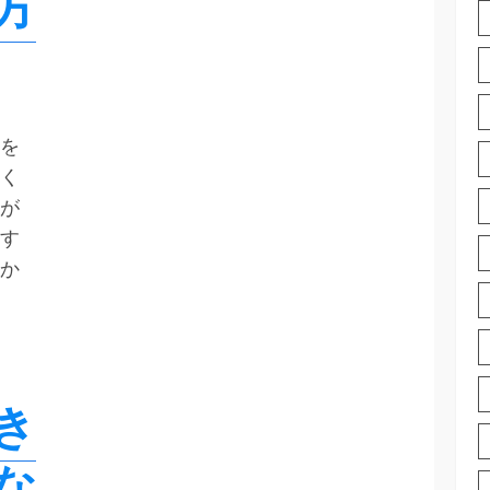
方
を
く
が
す
か
き
な