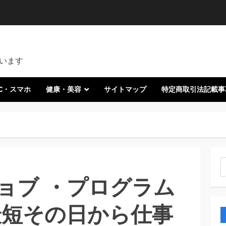
います
C・スマホ
健康・美容
サイトマップ
特定商取引法記載事
索
ョブ ・プログラム
最短その日から仕事