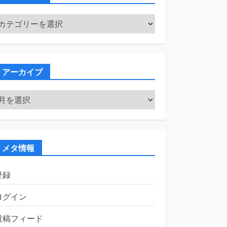
カ
テ
ゴ
リ
ー
アーカイブ
ア
ー
カ
イ
ブ
メタ情報
登録
ログイン
投稿フィード