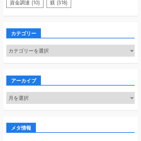
資金調達
(10)
躾
(318)
カテゴリー
カ
テ
ゴ
リ
ー
アーカイブ
ア
ー
カ
イ
ブ
メタ情報