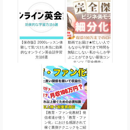
【保存版】2000レッスン体
動画でお届け★忙しい人で
験して気づけた本当に効果
もながら学習できて時間を
的なオンライン英会話学習
無駄にしない 私からしか学
方法6選
ぶことができない最強コン
テンツ『完全傑作』
【教育・ファン化教材】発
信者達が使う「教育・ファ
ン化」における感謝されて
稼ぐ裏側テクニックをご紹