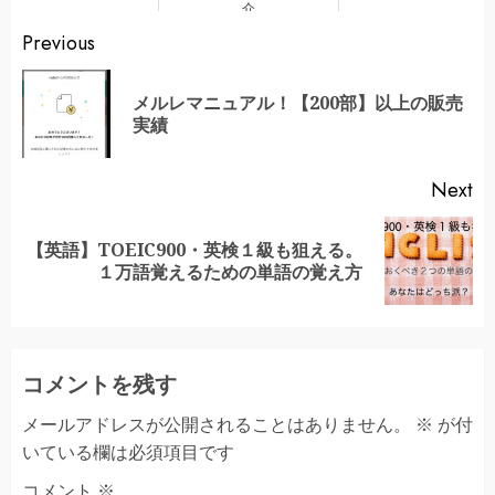
介
Continue
Previous
Reading
メルレマニュアル！【200部】以上の販売
Pr
実績
po
Next
【英語】TOEIC900・英検１級も狙える。
Next
１万語覚えるための単語の覚え方
post:
コメントを残す
メールアドレスが公開されることはありません。
※
が付
いている欄は必須項目です
コメント
※