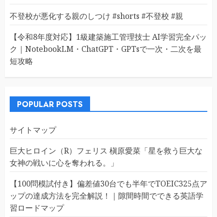
不登校が悪化する親のしつけ #shorts #不登校 #親
【令和8年度対応】1級建築施工管理技士 AI学習完全パッ
ク｜NotebookLM・ChatGPT・GPTsで一次・二次を最
短攻略
POPULAR POSTS
サイトマップ
巨大ヒロイン（R）フェリス 槇原愛菜「星を救う巨大な
女神の戦いに心を奪われる。」
【100問模試付き】偏差値30台でも半年でTOEIC325点ア
ップの達成方法を完全解説！｜隙間時間でできる英語学
習ロードマップ