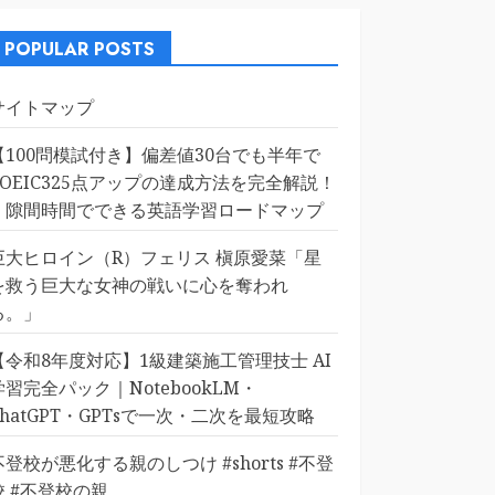
POPULAR POSTS
サイトマップ
【100問模試付き】偏差値30台でも半年で
TOEIC325点アップの達成方法を完全解説！
｜隙間時間でできる英語学習ロードマップ
巨大ヒロイン（R）フェリス 槇原愛菜「星
を救う巨大な女神の戦いに心を奪われ
る。」
【令和8年度対応】1級建築施工管理技士 AI
学習完全パック｜NotebookLM・
ChatGPT・GPTsで一次・二次を最短攻略
不登校が悪化する親のしつけ #shorts #不登
校 #不登校の親