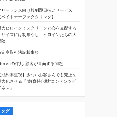
フリーランス向け報酬即日払いサービス
【ペイトナーファクタリング】
巨大ヒロイン：スクリーンと心を支配する
「サイズには制限なし、ヒロインたちの大
冒険」
特定商取引法記載事項
Etorenの評判: 顧客が直面する問題
【成約率重視】少ないお客さんでも売上を
最大化させる「”教育特化型”コンテンツビ
ジネス」
タグ