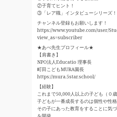
②子育てヒント！
③「レア職」インタビューシリーズ！
チャンネル登録もお願いします！
https://www.youtube.com/user/Stu
view_as=subscriber
★あべ先生プロフィール★
【肩書き】
NPO法人Educatio 理事長
町田こどもMURA園長
https://mura.5star.school/
【経験】
これまで50,000人以上の子ども（
子どもが一番成長するのは個性や性格
その子にあった教育をすることに気づ
を開発。