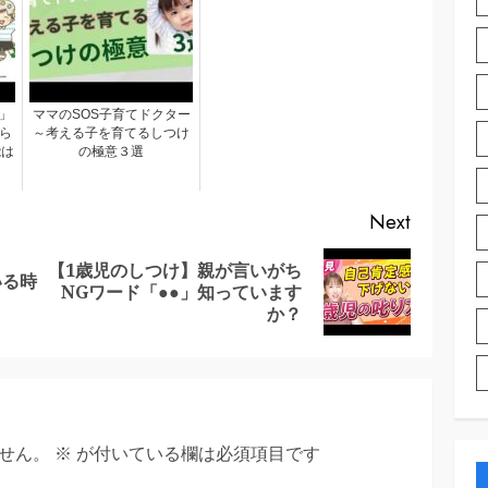
」
ママのSOS子育てドクター
ら
～考える子を育てるしつけ
能は
の極意３選
Next
【1歳児のしつけ】親が言いがち
いる時
Previous
Next
NGワード「●●」知っています
post:
post:
か？
せん。
※
が付いている欄は必須項目です