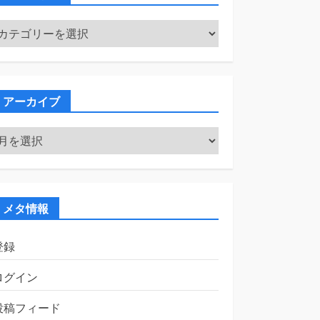
カ
テ
ゴ
リ
ー
アーカイブ
ア
ー
カ
イ
ブ
メタ情報
登録
ログイン
投稿フィード