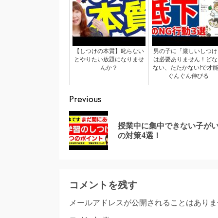
【しつけの本質】叱らない
男の子に「厳しいしつけ
とやりたい放題になりませ
は必要ありません！どな
んか？
ない、たたかない!で才
ぐんぐん伸びる
Continue
Previous
Reading
授業中に集中できない子が
の対策4選！
コメントを残す
メールアドレスが公開されることはありま