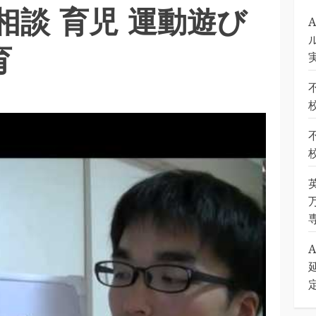
 相談 育児 運動遊び
育