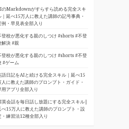
AIのMarkdownがすらすら読める完全スキ
ル｜延べ15万人に教えた講師の記号事典・
実例・早見表全部入り
不登校が悪化する親のしつけ #shorts #不登
校解決 #親
不登校が悪化する親のしつけ #shorts #不登
校 #ゲーム
英語日記をAIと続ける完全スキル｜延べ15
万人に教えた講師のプロンプト・ガイド・
専用アプリ全部入り
AI英会話を毎日話し放題にする完全スキル|
延べ15万人に教えた講師のプロンプト・設
定・練習法12種全部入り