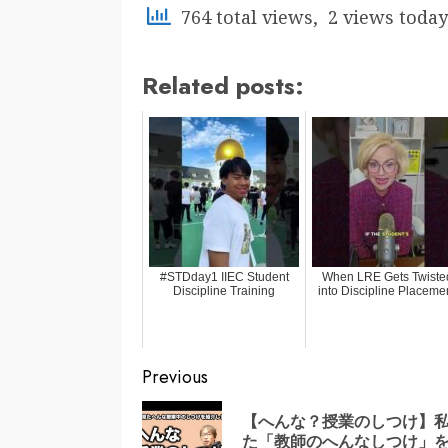
764 total views, 2 views today
Related posts:
#STDday1 IIEC Student
When LRE Gets Twiste
Discipline Training
into Discipline Placeme
Continue
Previous
Reading
【へんな？授業のしつけ】私
た「教師のへんなしつけ」