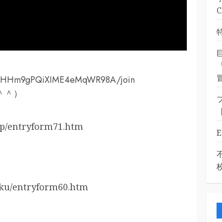
UCkHHm9gPQiXIME4eMqWR98A/join
＾＾）
stp/entryform71.htm
roku/entryform60.htm