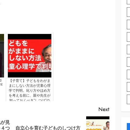
d
【子育て】子どもをわがま
nt
まにしない方法が児童心理
学で判明。叱り方やほめ方
を考える前に、親や先生が
知っておくべき”しつけ”の
事実。これで子どもの自己
Next
肯定感も上がり親子関係も
よくなる
が見
Previous
Next
を４つ
自立心を育む子どものしつけ方