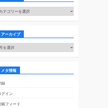
カ
テ
ゴ
リ
ー
アーカイブ
ア
ー
カ
イ
ブ
メタ情報
登録
ログイン
投稿フィード