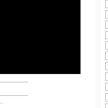
——————–
——————–
…