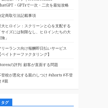
ChatGPT・GPTsで一次・二次を最短攻略
特定商取引法記載事項
巨大ヒロイン：スクリーンと心を支配する
「サイズには制限なし、ヒロインたちの大
冒険」
フリーランス向け報酬即日払いサービス
【ペイトナーファクタリング】
Etorenの評判: 顧客が直面する問題
不登校が悪化する親のしつけ #shorts #不登
校 #親
タグ