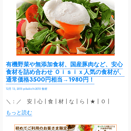
有機野菜や無添加食材、国産豚肉など、安心
食材を詰め合わせ Ｏｉｓｉｘ人気の食材が、
通常価格3500円相当→1980円！
12月 13, 2015
pikakichi2015
食材
＼：／ 安┃心┃食┃材┃な┃ら┃★┃Ｏ┃
もっと読む