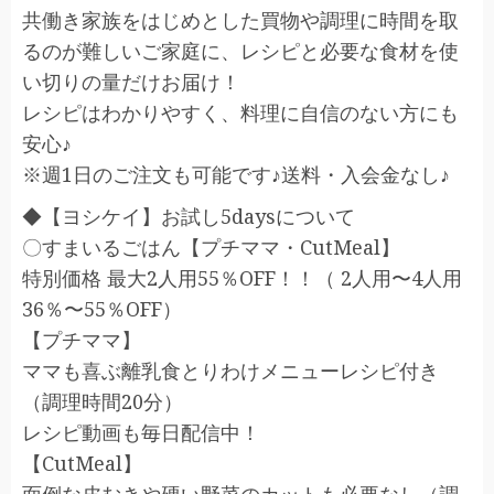
共働き家族をはじめとした買物や調理に時間を取
るのが難しいご家庭に、レシピと必要な食材を使
い切りの量だけお届け！
レシピはわかりやすく、料理に自信のない方にも
安心♪
※週1日のご注文も可能です♪送料・入会金なし♪
◆【ヨシケイ】お試し5daysについて
〇すまいるごはん【プチママ・CutMeal】
特別価格 最大2人用55％OFF！！（ 2人用〜4人用
36％〜55％OFF）
【プチママ】
ママも喜ぶ離乳食とりわけメニューレシピ付き
（調理時間20分）
レシピ動画も毎日配信中！
【CutMeal】