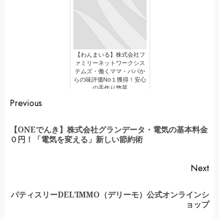
【わんまいる】株式会社フ
ァミリーネットワークシス
テムズ・働くママ・パパか
らの味評価No１獲得！安心
の手作り惣菜
Continue
Previous
Reading
【ONEでんき】株式会社グランデータ・電気の基本料金
Pr
０円！「電気を変える」新しい節約術
po
Next
パティスリーDEL’IMMO（デリーモ）公式オンラインシ
Next
ョップ
post: