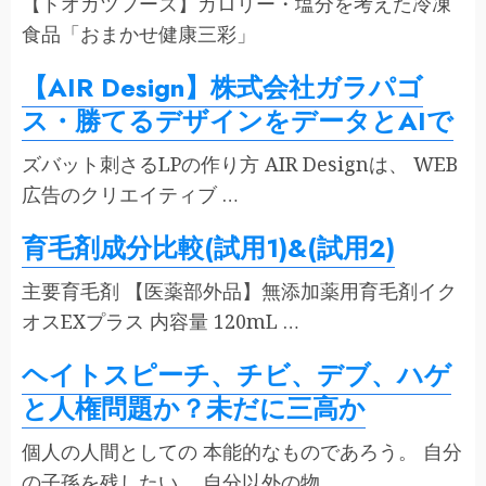
【トオカツフーズ】カロリー・塩分を考えた冷凍
食品「おまかせ健康三彩」
【AIR Design】株式会社ガラパゴ
ス・勝てるデザインをデータとAIで
ズバット刺さるLPの作り方 AIR Designは、 WEB
広告のクリエイティブ …
育毛剤成分比較(試用1)&(試用2)
主要育毛剤 【医薬部外品】無添加薬用育毛剤イク
オスEXプラス 内容量 120mL …
ヘイトスピーチ、チビ、デブ、ハゲ
と人権問題か？未だに三高か
個人の人間としての 本能的なものであろう。 自分
の子孫を残したい。 自分以外の物 …