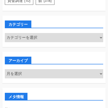
資金調達
(10)
躾
(318)
カテゴリー
カ
テ
ゴ
リ
ー
アーカイブ
ア
ー
カ
イ
ブ
メタ情報