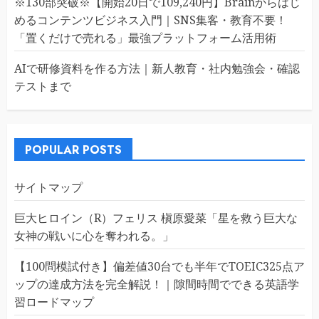
※130部突破※【開始20日で109,240円】Brainからはじ
めるコンテンツビジネス入門｜SNS集客・教育不要！
「置くだけで売れる」最強プラットフォーム活用術
AIで研修資料を作る方法｜新人教育・社内勉強会・確認
テストまで
POPULAR POSTS
サイトマップ
巨大ヒロイン（R）フェリス 槇原愛菜「星を救う巨大な
女神の戦いに心を奪われる。」
【100問模試付き】偏差値30台でも半年でTOEIC325点ア
ップの達成方法を完全解説！｜隙間時間でできる英語学
習ロードマップ