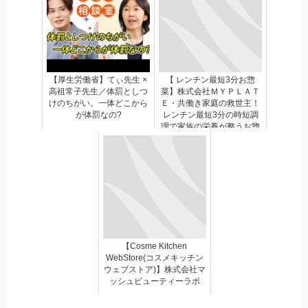
【厚生労働省】てぃ先生 ×
【 レンチン最短3分お惣
高祖常子先生／体罰としつ
菜】株式会社ＭＹＰＬＡＴ
けのちがい。一体どこから
Ｅ・共働き家庭の救世主！
が体罰なの?
レンチン最短3分の時短調
理で家族の栄養が整うお惣
菜
【Cosme Kitchen
WebStore(コスメキッチン
ウェブストア)】株式会社マ
ッシュビューティーラボ