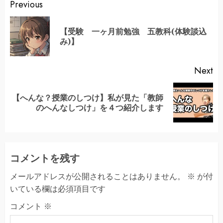
Continue
Previous
Reading
【受験 一ヶ月前勉強 五教科(体験談込
Pr
み)】
po
Next
【へんな？授業のしつけ】私が見た「教師
Next
のへんなしつけ」を４つ紹介します
post:
コメントを残す
メールアドレスが公開されることはありません。
※
が付
いている欄は必須項目です
コメント
※