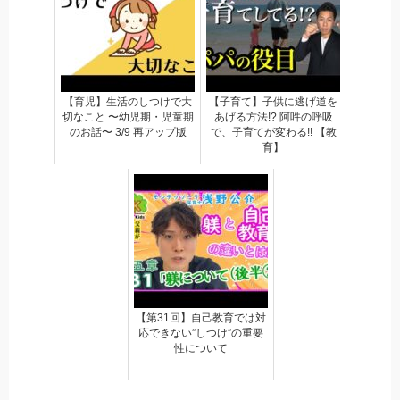
【育児】生活のしつけで大
【子育て】子供に逃げ道を
切なこと 〜幼児期・児童期
あげる方法!? 阿吽の呼吸
のお話〜 3/9 再アップ版
で、子育てが変わる!! 【教
育】
【第31回】自己教育では対
応できない”しつけ”の重要
性について