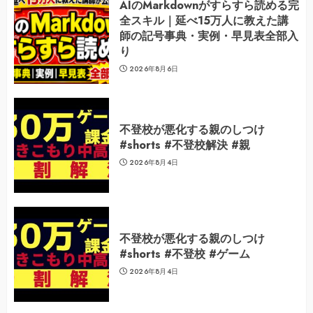
AIのMarkdownがすらすら読める完
全スキル｜延べ15万人に教えた講
師の記号事典・実例・早見表全部入
り
2026年8月6日
不登校が悪化する親のしつけ
#shorts #不登校解決 #親
2026年8月4日
不登校が悪化する親のしつけ
#shorts #不登校 #ゲーム
2026年8月4日