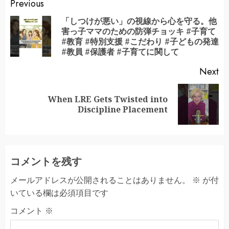
Continue
Previous
Reading
「しつけが悪い」の視線から心を守る。他
害っ子ママのための防弾チョッキ #子育て
Pr
#教育 #特別支援 #こだわり #子どもの発達
po
#教員 #保護者 #子育てに関して
Next
When LRE Gets Twisted into
Next
Discipline Placement
post:
コメントを残す
メールアドレスが公開されることはありません。
※
が付
いている欄は必須項目です
コメント
※