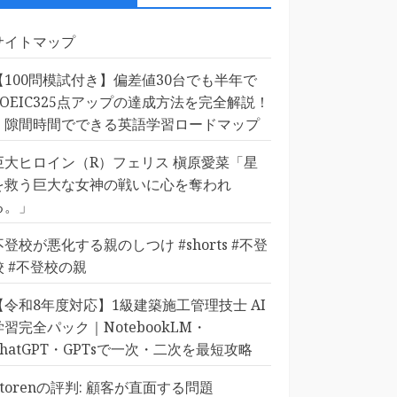
サイトマップ
【100問模試付き】偏差値30台でも半年で
TOEIC325点アップの達成方法を完全解説！
｜隙間時間でできる英語学習ロードマップ
巨大ヒロイン（R）フェリス 槇原愛菜「星
を救う巨大な女神の戦いに心を奪われ
る。」
不登校が悪化する親のしつけ #shorts #不登
校 #不登校の親
【令和8年度対応】1級建築施工管理技士 AI
学習完全パック｜NotebookLM・
ChatGPT・GPTsで一次・二次を最短攻略
Etorenの評判: 顧客が直面する問題