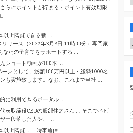
券・さらにポイントが貯まる・ポイント有効期限
物。
本以上閲覧できる新 …
リース（2022年3月8日 11時00分）専門家
あなたの子育てをサポートする …
ショート動画が100本 …
ーンとして、総額100万円以上・総勢1000名
ンも実施致します。なお、これまで当社 …
的に利用できるポータル …
表取締役CEOの服部伴之さん … そこでベビ
が一段落した人や、 …
以上閲覧 … – 時事通信