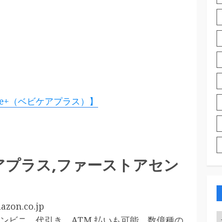
re+（ベビケアプラス）】
ビケアプラス,ファーストアセン
on.co.jp
ンビニ、代引き、ATM 払いも可能。数億種の