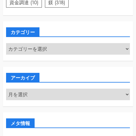
資金調達
(10)
躾
(318)
カテゴリー
カ
テ
ゴ
リ
ー
アーカイブ
ア
ー
カ
イ
ブ
メタ情報