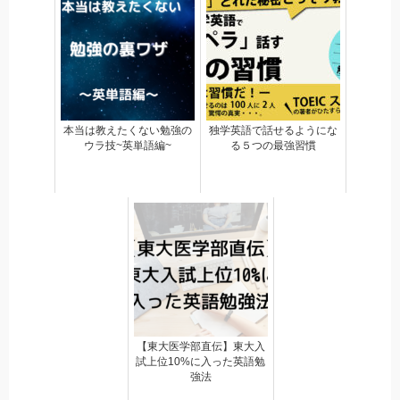
本当は教えたくない勉強の
独学英語で話せるようにな
ウラ技~英単語編~
る５つの最強習慣
【東大医学部直伝】東大入
試上位10%に入った英語勉
強法