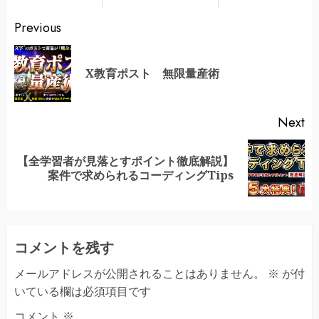
Continue
Previous
Reading
Pr
X教育ポスト 無限量産術
po
Next
【全学習者が見落とすポイント徹底解説】
Next
案件で求められるコーディングTips
post:
コメントを残す
メールアドレスが公開されることはありません。
※
が付
いている欄は必須項目です
コメント
※