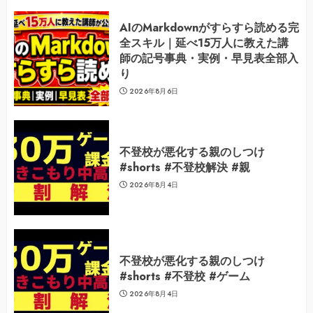
AIのMarkdownがすらすら読める完
全スキル｜延べ15万人に教えた講
師の記号事典・実例・早見表全部入
り
2026年8月6日
不登校が悪化する親のしつけ
#shorts #不登校解決 #親
2026年8月4日
不登校が悪化する親のしつけ
#shorts #不登校 #ゲーム
2026年8月4日