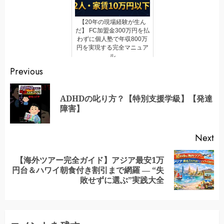
【20年の現場経験が生ん
だ】 FC加盟金300万円を払
わずに個人塾で年収800万
円を実現する完全マニュア
ル
Continue
Previous
Reading
ADHDの叱り方？【特別支援学級】【発達
Pr
障害】
po
Next
【海外ツアー完全ガイド】アジア最安1万
Next
円台＆ハワイ朝食付き割引まで網羅 ― “失
post:
敗せずに選ぶ”実践大全