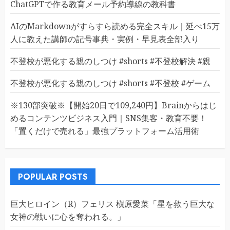
ChatGPTで作る教育メール予約導線の教科書
AIのMarkdownがすらすら読める完全スキル｜延べ15万
人に教えた講師の記号事典・実例・早見表全部入り
不登校が悪化する親のしつけ #shorts #不登校解決 #親
不登校が悪化する親のしつけ #shorts #不登校 #ゲーム
※130部突破※【開始20日で109,240円】Brainからはじ
めるコンテンツビジネス入門｜SNS集客・教育不要！
「置くだけで売れる」最強プラットフォーム活用術
POPULAR POSTS
巨大ヒロイン（R）フェリス 槇原愛菜「星を救う巨大な
女神の戦いに心を奪われる。」