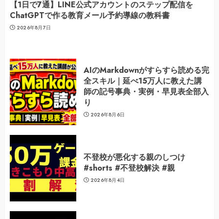
【1日で7通】LINE公式アカウントのステップ配信を
ChatGPTで作る教育メール予約導線の教科書
2026年8月7日
AIのMarkdownがすらすら読める完
全スキル｜延べ15万人に教えた講
師の記号事典・実例・早見表全部入
り
2026年8月6日
不登校が悪化する親のしつけ
#shorts #不登校解決 #親
2026年8月4日