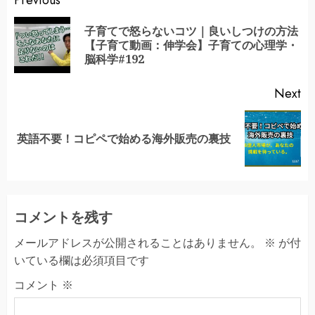
Continue
Previous
Reading
子育てで怒らないコツ｜良いしつけの方法
Pr
【子育て動画：伸学会】子育ての心理学・
po
脳科学#192
Next
Next
英語不要！コピペで始める海外販売の裏技
post:
コメントを残す
メールアドレスが公開されることはありません。
※
が付
いている欄は必須項目です
コメント
※