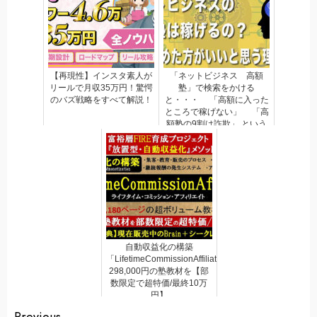
【再現性】インスタ素人が
「ネットビジネス 高額
リールで月収35万円！驚愕
塾」で検索をかける
のバズ戦略をすべて解説！
と・・・ 「高額に入った
ところで稼げない」 「高
額塾の9割は詐欺」 という
情報がわんさか出てきま
す。
自動収益化の構築
「LifetimeCommissionAffiliate」
298,000円の塾教材を【部
数限定で超特価/最終10万
円】