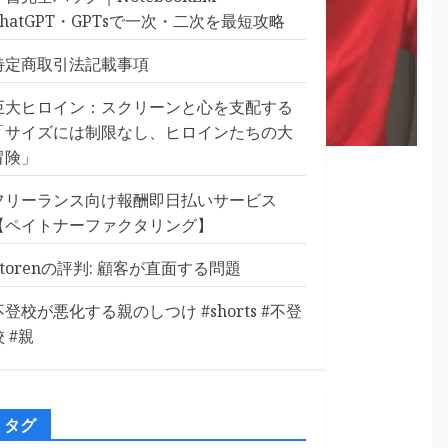
ChatGPT・GPTsで一次・二次を最短攻略
特定商取引法記載事項
巨大ヒロイン：スクリーンと心を支配する
「サイズには制限なし、ヒロインたちの大
冒険」
編)
フリーランス向け報酬即日払いサービス
【ペイトナーファクタリング】
Etorenの評判: 顧客が直面する問題
不登校が悪化する親のしつけ #shorts #不登
校 #親
タグ