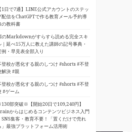
【1日で7通】LINE公式アカウントのステッ
プ配信をChatGPTで作る教育メール予約導
線の教科書
AIのMarkdownがすらすら読める完全スキ
ル｜延べ15万人に教えた講師の記号事典・
実例・早見表全部入り
不登校が悪化する親のしつけ #shorts #不登
校解決 #親
不登校が悪化する親のしつけ #shorts #不登
校 #ゲーム
※130部突破※【開始20日で109,240円】
Brainからはじめるコンテンツビジネス入門
｜SNS集客・教育不要！「置くだけで売れ
る」最強プラットフォーム活用術