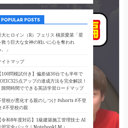
POPULAR POSTS
巨大ヒロイン（R）フェリス 槇原愛菜「星
を救う巨大な女神の戦いに心を奪われ
る。」
サイトマップ
【100問模試付き】偏差値30台でも半年で
TOEIC325点アップの達成方法を完全解説！
｜隙間時間でできる英語学習ロードマップ
不登校が悪化する親のしつけ #shorts #不登
校 #不登校の親
【令和8年度対応】1級建築施工管理技士 AI
学習完全パック｜NotebookLM・