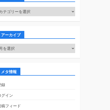
カ
テ
ゴ
リ
ー
アーカイブ
ア
ー
カ
イ
ブ
メタ情報
登録
ログイン
投稿フィード