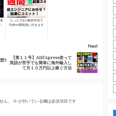
出来
たった7日の教材学習で
い
Python開発身に付きます
Next
【第１１号】AliExpress使って
歴3
Previous
Next
英語が苦手でも簡単に海外輸入し
post:
post:
て月１０万円以上稼ぐ方法
せん。
※
が付いている欄は必須項目です