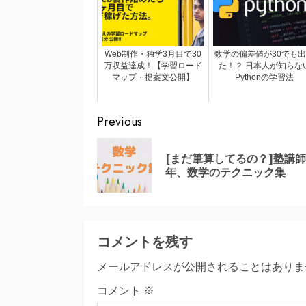
Web制作・独学3月目で30
数学の偏差値が30でも
万収益達成！【学習ロード
た！？ 日本人が知らな
マップ・提案文公開】
Pythonの学習法
Continue
Previous
Reading
[まだ筆算してるの？]塾講師
年、数学のテクニック集
コメントを残す
メールアドレスが公開されることはありま
コメント
※