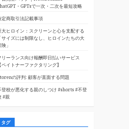
ChatGPT・GPTsで一次・二次を最短攻略
特定商取引法記載事項
巨大ヒロイン：スクリーンと心を支配する
「サイズには制限なし、ヒロインたちの大
冒険」
フリーランス向け報酬即日払いサービス
【ペイトナーファクタリング】
Etorenの評判: 顧客が直面する問題
不登校が悪化する親のしつけ #shorts #不登
校 #親
タグ