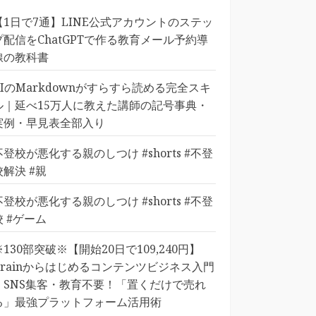
【1日で7通】LINE公式アカウントのステッ
プ配信をChatGPTで作る教育メール予約導
線の教科書
AIのMarkdownがすらすら読める完全スキ
ル｜延べ15万人に教えた講師の記号事典・
実例・早見表全部入り
不登校が悪化する親のしつけ #shorts #不登
校解決 #親
不登校が悪化する親のしつけ #shorts #不登
校 #ゲーム
※130部突破※【開始20日で109,240円】
Brainからはじめるコンテンツビジネス入門
｜SNS集客・教育不要！「置くだけで売れ
る」最強プラットフォーム活用術