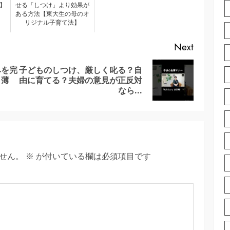
】
せる「しつけ」より効果が
ある方法【東大生の母のオ
リジナル子育て法】
Next
みを完
子どものしつけ、厳しく叱る？自
Previous
Next
・薄
由に育てる？夫婦の意見が正反対
post:
post:
なら…
せん。
※
が付いている欄は必須項目です