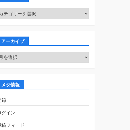
カ
テ
ゴ
リ
ー
アーカイブ
ア
ー
カ
イ
ブ
メタ情報
登録
ログイン
投稿フィード