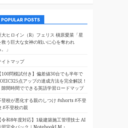
POPULAR POSTS
巨大ヒロイン（R）フェリス 槇原愛菜「星
を救う巨大な女神の戦いに心を奪われ
る。」
サイトマップ
【100問模試付き】偏差値30台でも半年で
TOEIC325点アップの達成方法を完全解説！
｜隙間時間でできる英語学習ロードマップ
不登校が悪化する親のしつけ #shorts #不登
校 #不登校の親
【令和8年度対応】1級建築施工管理技士 AI
学習完全パック｜NotebookLM・