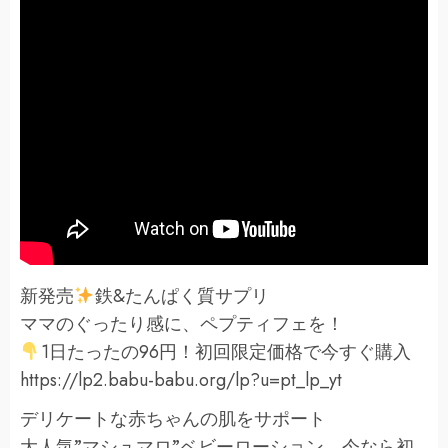
新発売
鉄&たんぱく質サプリ
ママのぐったり感に、ペプティフェを！
1日たったの96円！初回限定価格で今すぐ購入
https://lp2.babu-babu.org/lp?u=pt_lp_yt
デリケートな赤ちゃんの肌をサポート
大人気”マシュマロ”ベビーローション、今なら初