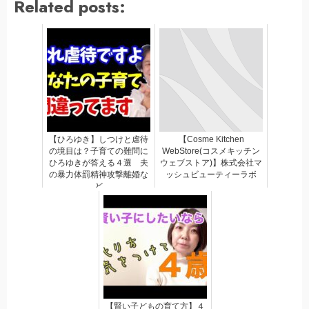
Related posts:
【ひろゆき】しつけと虐待
【Cosme Kitchen
の境目は？子育ての難問に
WebStore(コスメキッチン
ひろゆきが答える４選 夫
ウェブストア)】株式会社マ
の暴力体罰精神攻撃離婚な
ッシュビューティーラボ
ど
【賢い子どもの育て方】４