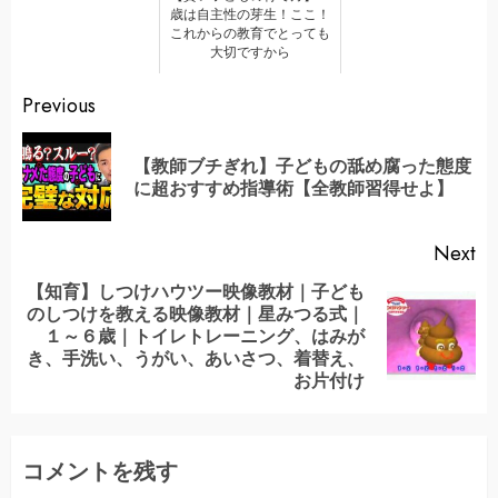
歳は自主性の芽生！ここ！
これからの教育でとっても
大切ですから
Continue
Previous
Reading
【教師ブチぎれ】子どもの舐め腐った態度
Pr
に超おすすめ指導術【全教師習得せよ】
po
Next
【知育】しつけハウツー映像教材｜子ども
のしつけを教える映像教材｜星みつる式｜
Next
１～６歳｜トイレトレーニング、はみが
post:
き、手洗い、うがい、あいさつ、着替え、
お片付け
コメントを残す