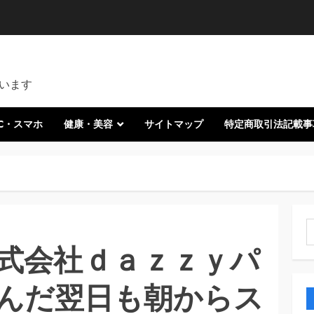
います
C・スマホ
健康・美容
サイトマップ
特定商取引法記載事
索
式会社ｄａｚｚｙパ
んだ翌日も朝からス