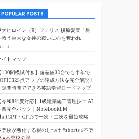
POPULAR POSTS
巨大ヒロイン（R）フェリス 槇原愛菜「星
を救う巨大な女神の戦いに心を奪われ
る。」
サイトマップ
【100問模試付き】偏差値30台でも半年で
TOEIC325点アップの達成方法を完全解説！
｜隙間時間でできる英語学習ロードマップ
【令和8年度対応】1級建築施工管理技士 AI
学習完全パック｜NotebookLM・
ChatGPT・GPTsで一次・二次を最短攻略
不登校が悪化する親のしつけ #shorts #不登
校 #不登校の親