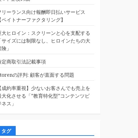
フリーランス向け報酬即日払いサービス
【ペイトナーファクタリング】
巨大ヒロイン：スクリーンと心を支配する
「サイズには制限なし、ヒロインたちの大
冒険」
特定商取引法記載事項
Etorenの評判: 顧客が直面する問題
【成約率重視】少ないお客さんでも売上を
最大化させる「”教育特化型”コンテンツビ
ジネス」
タグ