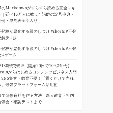
AIのMarkdownがすらすら読める完全スキ
ル｜延べ15万人に教えた講師の記号事典・
実例・早見表全部入り
不登校が悪化する親のしつけ #shorts #不登
校解決 #親
不登校が悪化する親のしつけ #shorts #不登
校 #ゲーム
※130部突破※【開始20日で109,240円】
Brainからはじめるコンテンツビジネス入門
｜SNS集客・教育不要！「置くだけで売れ
る」最強プラットフォーム活用術
AIで研修資料を作る方法｜新人教育・社内
勉強会・確認テストまで