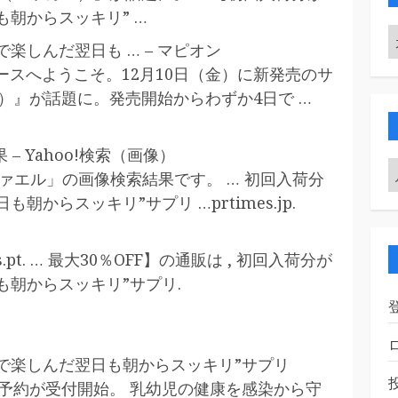
朝からスッキリ” …
楽しんだ翌日も … – マピオン
ースへようこそ。12月10日（金）に新発売のサ
ス）』が話題に。発売開始からわずか4日で …
– Yahoo!検索（画像）
ラファエル」の画像検索結果です。 … 初回入荷分
からスッキリ”サプリ …prtimes.jp.
fis.pt. … 最大30％OFF】の通販は , 初回入荷分が
も朝からスッキリ”サプリ.
で楽しんだ翌日も朝からスッキリ”サプリ
前予約が受付開始。 乳幼児の健康を感染から守