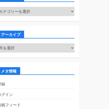
カ
テ
ゴ
リ
ー
アーカイブ
ア
ー
カ
イ
ブ
メタ情報
登録
ログイン
投稿フィード