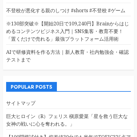
不登校が悪化する親のしつけ #shorts #不登校 #ゲーム
※130部突破※【開始20日で109,240円】Brainからはじ
めるコンテンツビジネス入門｜SNS集客・教育不要！
「置くだけで売れる」最強プラットフォーム活用術
AIで研修資料を作る方法｜新人教育・社内勉強会・確認
テストまで
POPULAR POSTS
サイトマップ
巨大ヒロイン（R）フェリス 槇原愛菜「星を救う巨大な
女神の戦いに心を奪われる。」
【100問模試付き】偏差値30台でも半年でTOEIC325点ア