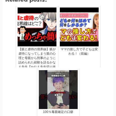
【躾と虐待の境界線】躾が
ママの接し方で子どもは変
虐待になってしまう親の心
わる！（前編）
理と母親から刑事のように
詰められた経験を語るかな
え先生【かなえ先生切り抜
き】毒親 Vtuber しつけ
教育 怒り
100％毒親確定の口癖