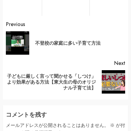
Continue
Previous
Reading
Pr
不登校の家庭に多い子育て方法
po
Next
子どもに厳しく言って聞かせる「しつけ」
Next
より効果がある方法【東大生の母のオリジ
post:
ナル子育て法】
コメントを残す
メールアドレスが公開されることはありません。
※
が付