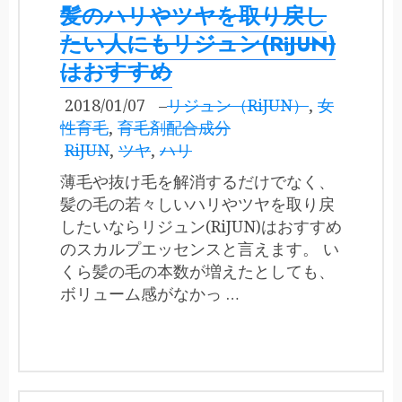
髪のハリやツヤを取り戻し
たい人にもリジュン(RiJUN)
はおすすめ
2018/01/07
–
リジュン（RiJUN）
,
女
性育毛
,
育毛剤配合成分
RiJUN
,
ツヤ
,
ハリ
薄毛や抜け毛を解消するだけでなく、
髪の毛の若々しいハリやツヤを取り戻
したいならリジュン(RiJUN)はおすすめ
のスカルプエッセンスと言えます。 い
くら髪の毛の本数が増えたとしても、
ボリューム感がなかっ …