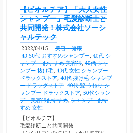
【ビオルチア】「大人女性
シャンプー」毛髪診断士と
共同開発！株式会社ソーシ
ャルテック
2022/04/15
–
美容・健康
40 50代 おすすめシャンプー
,
40代 シ
ャンプー おすすめ 美容師
,
40代 シャ
ンプー 抜け毛
,
40代 女性 シャンプー
ドラックストア
,
40代 抜け毛 シャンプ
ー ドラッグストア
,
40代 髪 うねり シ
ャンプー ドラックストア
,
50代シャン
プー美容師おすすめ
,
シャンプーおす
すめ 女性
【ビオルチア】
毛髪診断士と共同開発！
ノンシリコンなのにしっかり泡立ち、