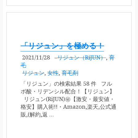
「リジュン」を極める！
2021/11/28
–
リジュン（RiJUN）
,
育
毛
リジュン
,
女性
,
育毛剤
「リジュン」の検索結果 58 件 フル
ボ酸・リデンシル配合！【リジュン】
リジュン(RiJUN)㊙【激安・最安値・
格安】購入術!!・Amazon,楽天,公式通
販,(解約,返 …