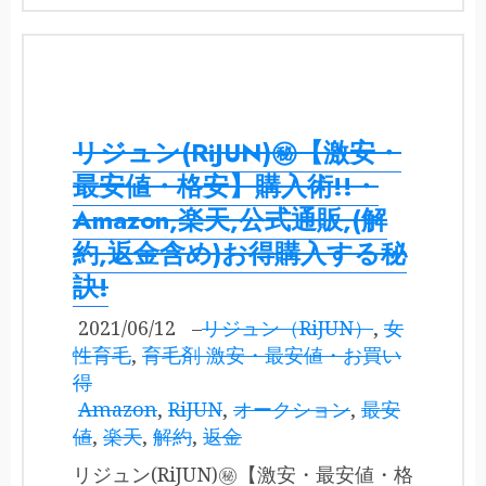
リジュン(RiJUN)㊙【激安・
最安値・格安】購入術!!・
Amazon,楽天,公式通販,(解
約,返金含め)お得購入する秘
訣!
2021/06/12
–
リジュン（RiJUN）
,
女
性育毛
,
育毛剤 激安・最安値・お買い
得
Amazon
,
RiJUN
,
オークション
,
最安
値
,
楽天
,
解約
,
返金
リジュン(RiJUN)㊙【激安・最安値・格