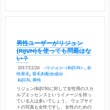
男性ユーザーがリジュン
(RiJUN)を使っても問題はな
い？
2017/12/26
–
リジュン（RiJUN）
,
女
性育毛
,
育毛剤配合成分
RiJUN
,
男性
リジュン(RiJUN)に対して女性用のスカ
ルプエッセンスというイメージを持っ
ている人は多いでしょう。 ウェブサイ
トの写真も女性ですし、女性のための