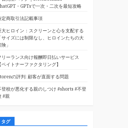
ChatGPT・GPTsで一次・二次を最短攻略
特定商取引法記載事項
巨大ヒロイン：スクリーンと心を支配する
「サイズには制限なし、ヒロインたちの大
冒険」
フリーランス向け報酬即日払いサービス
【ペイトナーファクタリング】
Etorenの評判: 顧客が直面する問題
不登校が悪化する親のしつけ #shorts #不登
校 #親
タグ