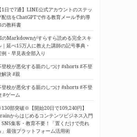
【1日で7通】LINE公式アカウントのステッ
プ配信をChatGPTで作る教育メール予約導
線の教科書
AIのMarkdownがすらすら読める完全スキ
ル｜延べ15万人に教えた講師の記号事典・
実例・早見表全部入り
不登校が悪化する親のしつけ #shorts #不登
校解決 #親
不登校が悪化する親のしつけ #shorts #不登
校 #ゲーム
※130部突破※【開始20日で109,240円】
Brainからはじめるコンテンツビジネス入門
｜SNS集客・教育不要！「置くだけで売れ
る」最強プラットフォーム活用術