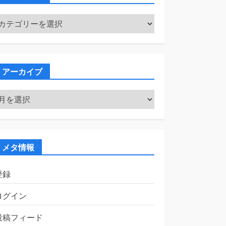
カ
テ
ゴ
リ
ー
アーカイブ
ア
ー
カ
イ
ブ
メタ情報
登録
ログイン
投稿フィード