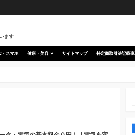
います
C・スマホ
健康・美容
サイトマップ
特定商取引法記載事
索
データ・電気の基本料金０円！「電気を変