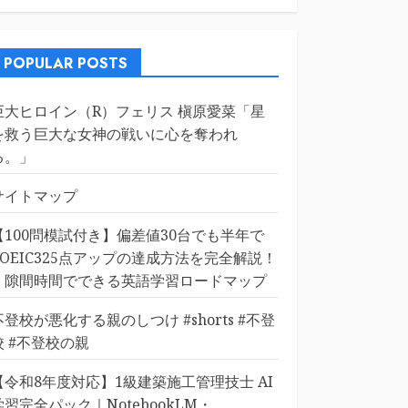
POPULAR POSTS
巨大ヒロイン（R）フェリス 槇原愛菜「星
を救う巨大な女神の戦いに心を奪われ
る。」
サイトマップ
【100問模試付き】偏差値30台でも半年で
TOEIC325点アップの達成方法を完全解説！
｜隙間時間でできる英語学習ロードマップ
不登校が悪化する親のしつけ #shorts #不登
校 #不登校の親
【令和8年度対応】1級建築施工管理技士 AI
学習完全パック｜NotebookLM・