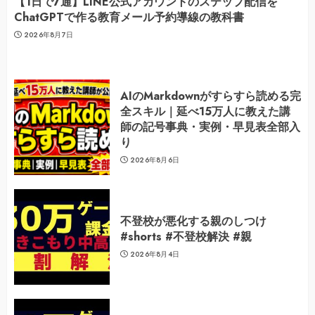
【1日で7通】LINE公式アカウントのステップ配信を
ChatGPTで作る教育メール予約導線の教科書
2026年8月7日
AIのMarkdownがすらすら読める完
全スキル｜延べ15万人に教えた講
師の記号事典・実例・早見表全部入
り
2026年8月6日
不登校が悪化する親のしつけ
#shorts #不登校解決 #親
2026年8月4日