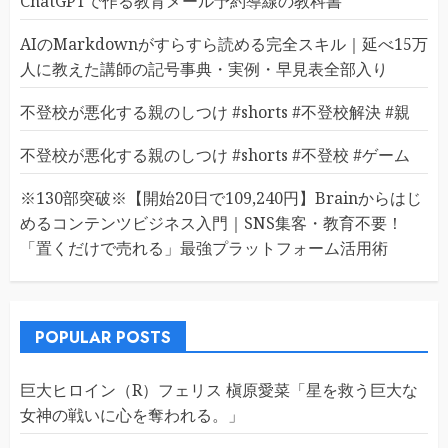
ChatGPTで作る教育メール予約導線の教科書
AIのMarkdownがすらすら読める完全スキル｜延べ15万
人に教えた講師の記号事典・実例・早見表全部入り
不登校が悪化する親のしつけ #shorts #不登校解決 #親
不登校が悪化する親のしつけ #shorts #不登校 #ゲーム
※130部突破※【開始20日で109,240円】Brainからはじ
めるコンテンツビジネス入門｜SNS集客・教育不要！
「置くだけで売れる」最強プラットフォーム活用術
POPULAR POSTS
巨大ヒロイン（R）フェリス 槇原愛菜「星を救う巨大な
女神の戦いに心を奪われる。」