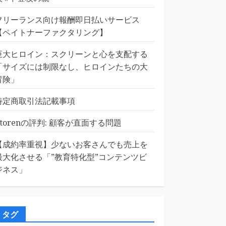
フリーランス向け報酬即日払いサービス
【ペイトナーファクタリング】
巨大ヒロイン：スクリーンと心を支配する
「サイズには制限なし、ヒロインたちの大
冒険」
特定商取引法記載事項
Etorenの評判: 顧客が直面する問題
【成約率重視】少ないお客さんでも売上を
最大化させる「”教育特化型”コンテンツビ
ジネス」
タグ