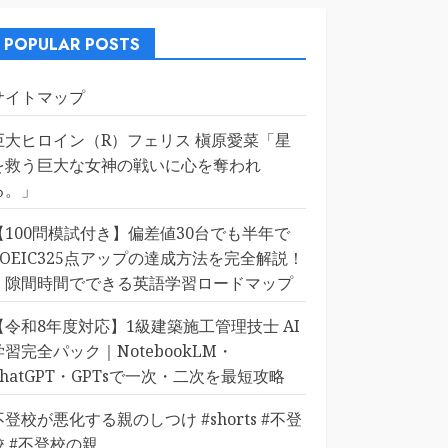
POPULAR POSTS
サイトマップ
巨大ヒロイン（R）フェリス 槇原愛菜「星
を救う巨大な女神の戦いに心を奪われ
る。」
【100問模試付き】偏差値30台でも半年で
TOEIC325点アップの達成方法を完全解説！
｜隙間時間でできる英語学習ロードマップ
【令和8年度対応】1級建築施工管理技士 AI
学習完全パック｜NotebookLM・
ChatGPT・GPTsで一次・二次を最短攻略
不登校が悪化する親のしつけ #shorts #不登
校 #不登校の親