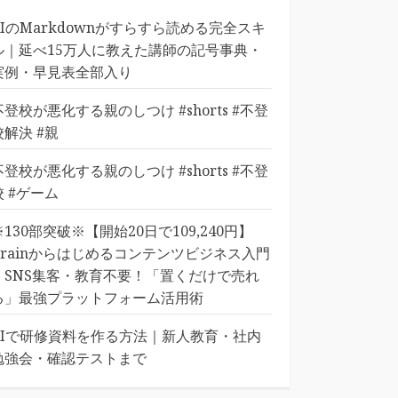
AIのMarkdownがすらすら読める完全スキ
ル｜延べ15万人に教えた講師の記号事典・
実例・早見表全部入り
不登校が悪化する親のしつけ #shorts #不登
校解決 #親
不登校が悪化する親のしつけ #shorts #不登
校 #ゲーム
※130部突破※【開始20日で109,240円】
Brainからはじめるコンテンツビジネス入門
｜SNS集客・教育不要！「置くだけで売れ
る」最強プラットフォーム活用術
AIで研修資料を作る方法｜新人教育・社内
勉強会・確認テストまで