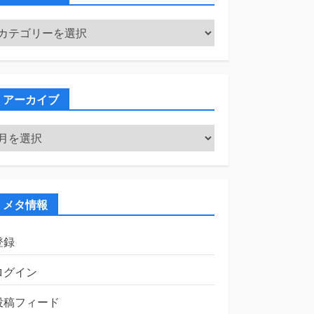
カ
テ
ゴ
リ
ー
アーカイブ
ア
ー
カ
イ
ブ
メタ情報
登録
ログイン
投稿フィード