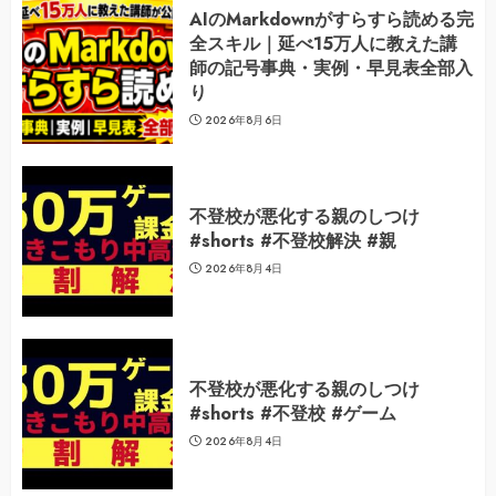
AIのMarkdownがすらすら読める完
全スキル｜延べ15万人に教えた講
師の記号事典・実例・早見表全部入
り
2026年8月6日
不登校が悪化する親のしつけ
#shorts #不登校解決 #親
2026年8月4日
不登校が悪化する親のしつけ
#shorts #不登校 #ゲーム
2026年8月4日