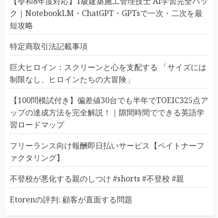
【令和8年度対応】1級建築施工管理技士 AI学習完全パッ
ク｜NotebookLM・ChatGPT・GPTsで一次・二次を最
短攻略
特定商取引法記載事項
巨大ヒロイン：スクリーンと心を支配する 「サイズには
制限なし、ヒロインたちの大冒険」
【100問模試付き】偏差値30台でも半年でTOEIC325点ア
ップの達成方法を完全解説！｜隙間時間でできる英語学
習ロードマップ
フリーランス向け報酬即日払いサービス【ペイトナーフ
ァクタリング】
不登校が悪化する親のしつけ #shorts #不登校 #親
Etorenの評判: 顧客が直面する問題