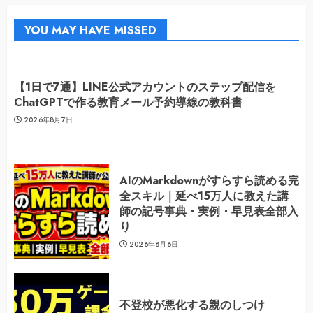
YOU MAY HAVE MISSED
【1日で7通】LINE公式アカウントのステップ配信を
ChatGPTで作る教育メール予約導線の教科書
2026年8月7日
AIのMarkdownがすらすら読める完
全スキル｜延べ15万人に教えた講
師の記号事典・実例・早見表全部入
り
2026年8月6日
不登校が悪化する親のしつけ