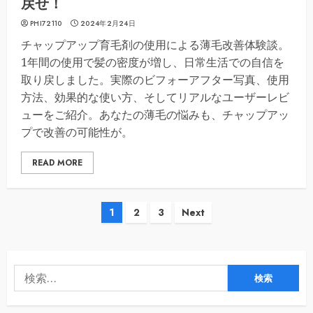
戻せ！
PHI72110
2024年2月24日
チャップアップ育毛剤の使用による薄毛改善体験談。
1年間の使用で髪の密度が増し、日常生活での自信を
取り戻しました。実際のビフォーアフター写真、使用
方法、効果的な使い方、そしてリアルなユーザーレビ
ューをご紹介。あなたの薄毛の悩みも、チャップアッ
プで改善の可能性が。
READ MORE
投
1
2
3
Next
稿
の
検
ペ
索: