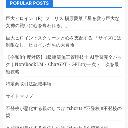
POPULAR POSTS
巨大ヒロイン（R）フェリス 槇原愛菜「星を救う巨大な
女神の戦いに心を奪われる。」
巨大ヒロイン：スクリーンと心を支配する 「サイズには
制限なし、ヒロインたちの大冒険」
【令和8年度対応】1級建築施工管理技士 AI学習完全パッ
ク｜NotebookLM・ChatGPT・GPTsで一次・二次を最
短攻略
特定商取引法記載事項
サイトマップ
不登校が悪化する親のしつけ #shorts #不登校 #不登校の
親
不登校が悪化する親のしつけ #shorts #不登校 #親