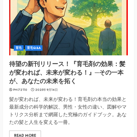
育毛
育毛Q&A
待望の新刊リリース！『育毛剤の効果：髪
が変われば、未来が変わる！』─その一本
が、あなたの未来を拓く
PHI72110
2025年9月14日
髪が変われば、未来が変わる！育毛剤の本当の効果と
最新成分の科学的解説、男性・女性の違い、図解やマ
トリクス分析まで網羅した究極のガイドブック。あな
たの髪と人生を変える一冊。
READ MORE