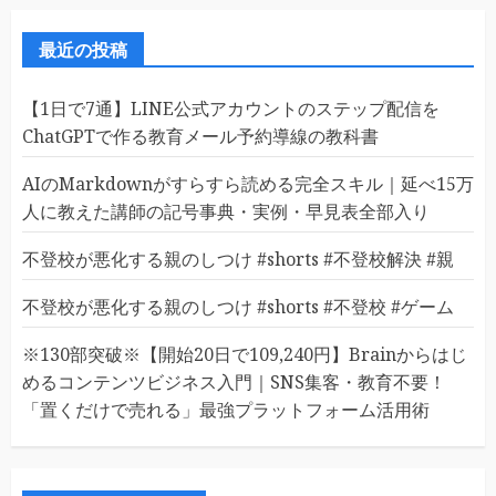
ー
ジ
最近の投稿
送
【1日で7通】LINE公式アカウントのステップ配信を
り
ChatGPTで作る教育メール予約導線の教科書
AIのMarkdownがすらすら読める完全スキル｜延べ15万
人に教えた講師の記号事典・実例・早見表全部入り
不登校が悪化する親のしつけ #shorts #不登校解決 #親
不登校が悪化する親のしつけ #shorts #不登校 #ゲーム
※130部突破※【開始20日で109,240円】Brainからはじ
めるコンテンツビジネス入門｜SNS集客・教育不要！
「置くだけで売れる」最強プラットフォーム活用術