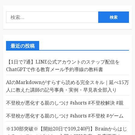
検
索:
最近の投稿
【1日で7通】LINE公式アカウントのステップ配信を
ChatGPTで作る教育メール予約導線の教科書
AIのMarkdownがすらすら読める完全スキル｜延べ15万
人に教えた講師の記号事典・実例・早見表全部入り
不登校が悪化する親のしつけ #shorts #不登校解決 #親
不登校が悪化する親のしつけ #shorts #不登校 #ゲーム
※130部突破※【開始20日で109,240円】Brainからはじ