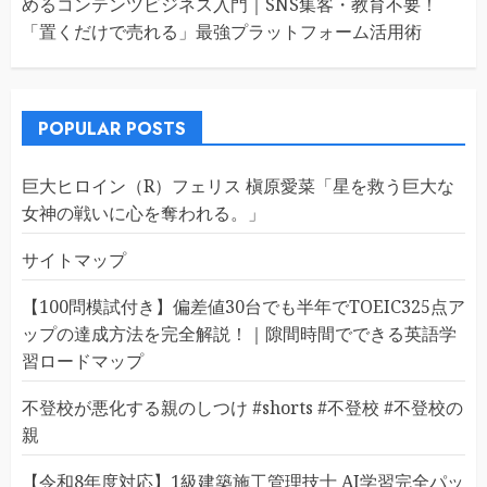
めるコンテンツビジネス入門｜SNS集客・教育不要！
「置くだけで売れる」最強プラットフォーム活用術
POPULAR POSTS
巨大ヒロイン（R）フェリス 槇原愛菜「星を救う巨大な
女神の戦いに心を奪われる。」
サイトマップ
【100問模試付き】偏差値30台でも半年でTOEIC325点ア
ップの達成方法を完全解説！｜隙間時間でできる英語学
習ロードマップ
不登校が悪化する親のしつけ #shorts #不登校 #不登校の
親
【令和8年度対応】1級建築施工管理技士 AI学習完全パッ