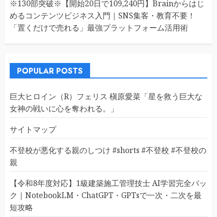
※130部突破※【開始20日で109,240円】Brainからはじ
めるコンテンツビジネス入門｜SNS集客・教育不要！
「置くだけで売れる」最強プラットフォーム活用術
POPULAR POSTS
巨大ヒロイン（R）フェリス 槇原愛菜「星を救う巨大な
女神の戦いに心を奪われる。」
サイトマップ
不登校が悪化する親のしつけ #shorts #不登校 #不登校の
親
【令和8年度対応】1級建築施工管理技士 AI学習完全パッ
ク｜NotebookLM・ChatGPT・GPTsで一次・二次を最
短攻略