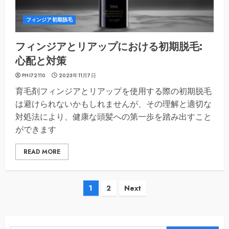
フィンジア初期脱毛
フィンジアとリアップにおける初期脱毛:
心配と対策
PHI72110
2023年11月7日
育毛剤フィンジアとリアップを使用する際の初期脱毛
は避けられないかもしれませんが、その理解と適切な
対処法により、健康な頭髪への第一歩を踏み出すこと
ができます
READ MORE
投
1
2
Next
稿