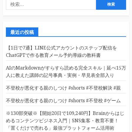
の
検
ペ
索:
ー
ジ
最近の投稿
送
【1日で7通】LINE公式アカウントのステップ配信を
り
ChatGPTで作る教育メール予約導線の教科書
AIのMarkdownがすらすら読める完全スキル｜延べ15万
人に教えた講師の記号事典・実例・早見表全部入り
不登校が悪化する親のしつけ #shorts #不登校解決 #親
不登校が悪化する親のしつけ #shorts #不登校 #ゲーム
※130部突破※【開始20日で109,240円】Brainからはじ
めるコンテンツビジネス入門｜SNS集客・教育不要！
「置くだけで売れる」最強プラットフォーム活用術