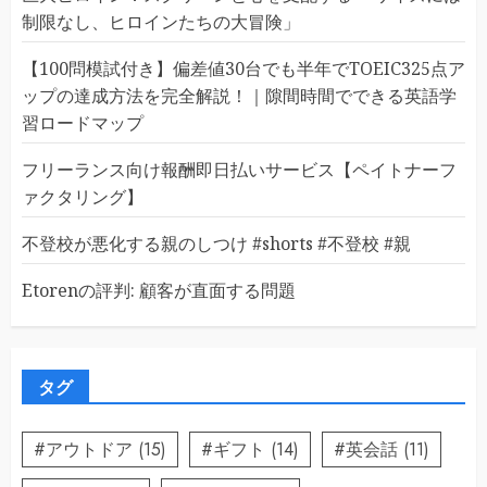
制限なし、ヒロインたちの大冒険」
【100問模試付き】偏差値30台でも半年でTOEIC325点ア
ップの達成方法を完全解説！｜隙間時間でできる英語学
習ロードマップ
フリーランス向け報酬即日払いサービス【ペイトナーフ
ァクタリング】
不登校が悪化する親のしつけ #shorts #不登校 #親
Etorenの評判: 顧客が直面する問題
タグ
#アウトドア
(15)
#ギフト
(14)
#英会話
(11)