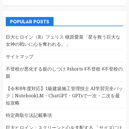
POPULAR POSTS
巨大ヒロイン（R）フェリス 槇原愛菜「星を救う巨大な
女神の戦いに心を奪われる。」
サイトマップ
不登校が悪化する親のしつけ #shorts #不登校 #不登校の
親
【令和8年度対応】1級建築施工管理技士 AI学習完全パッ
ク｜NotebookLM・ChatGPT・GPTsで一次・二次を最
短攻略
特定商取引法記載事項
巨大ヒロイン：スクリーンと心を支配する 「サイズには