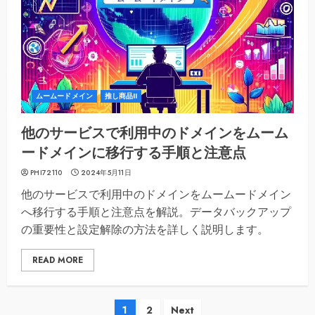
ムームードメイン
推し商品II
他のサービスで利用中のドメインをムーム
ードメインに移行する手順と注意点
PHI72110
2024年5月11日
他のサービスで利用中のドメインをムームードメイン
へ移行する手順と注意点を解説。データバックアップ
の重要性と設定解除の方法を詳しく説明します。
READ MORE
投
1
2
Next