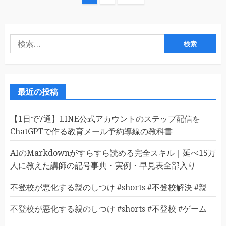
稿
の
検
ペ
索:
ー
ジ
最近の投稿
送
【1日で7通】LINE公式アカウントのステップ配信を
り
ChatGPTで作る教育メール予約導線の教科書
AIのMarkdownがすらすら読める完全スキル｜延べ15万
人に教えた講師の記号事典・実例・早見表全部入り
不登校が悪化する親のしつけ #shorts #不登校解決 #親
不登校が悪化する親のしつけ #shorts #不登校 #ゲーム