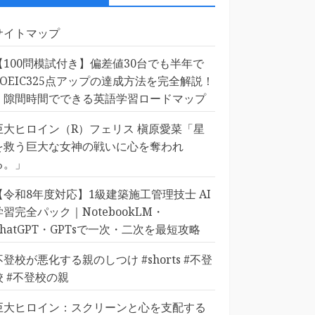
サイトマップ
【100問模試付き】偏差値30台でも半年で
TOEIC325点アップの達成方法を完全解説！
｜隙間時間でできる英語学習ロードマップ
巨大ヒロイン（R）フェリス 槇原愛菜「星
を救う巨大な女神の戦いに心を奪われ
る。」
【令和8年度対応】1級建築施工管理技士 AI
学習完全パック｜NotebookLM・
ChatGPT・GPTsで一次・二次を最短攻略
不登校が悪化する親のしつけ #shorts #不登
校 #不登校の親
巨大ヒロイン：スクリーンと心を支配する