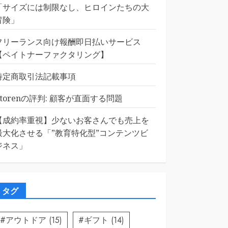
「サイズには制限なし、ヒロインたちの大
冒険」
フリーランス向け報酬即日払いサービス
【ペイトナーファクタリング】
特定商取引法記載事項
Etorenの評判: 顧客が直面する問題
【成約率重視】少ないお客さんでも売上を
最大化させる「”教育特化型”コンテンツビ
ジネス」
タグ
#アウトドア
(15)
#ギフト
(14)