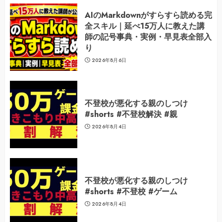
AIのMarkdownがすらすら読める完
全スキル｜延べ15万人に教えた講
師の記号事典・実例・早見表全部入
り
2026年8月6日
不登校が悪化する親のしつけ
#shorts #不登校解決 #親
2026年8月4日
不登校が悪化する親のしつけ
#shorts #不登校 #ゲーム
2026年8月4日