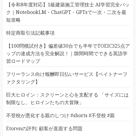
【令和8年度対応】1級建築施工管理技士 AI学習完全パッ
ク｜NotebookLM・ChatGPT・GPTsで一次・二次を最
短攻略
特定商取引法記載事項
【100問模試付き】偏差値30台でも半年でTOEIC325点ア
ップの達成方法を完全解説！｜隙間時間でできる英語学
習ロードマップ
フリーランス向け報酬即日払いサービス【ペイトナーフ
ァクタリング】
巨大ヒロイン：スクリーンと心を支配する 「サイズには
制限なし、ヒロインたちの大冒険」
不登校が悪化する親のしつけ #shorts #不登校 #親
Etorenの評判: 顧客が直面する問題