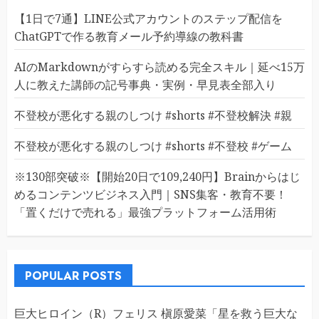
【1日で7通】LINE公式アカウントのステップ配信を
ChatGPTで作る教育メール予約導線の教科書
AIのMarkdownがすらすら読める完全スキル｜延べ15万
人に教えた講師の記号事典・実例・早見表全部入り
不登校が悪化する親のしつけ #shorts #不登校解決 #親
不登校が悪化する親のしつけ #shorts #不登校 #ゲーム
※130部突破※【開始20日で109,240円】Brainからはじ
めるコンテンツビジネス入門｜SNS集客・教育不要！
「置くだけで売れる」最強プラットフォーム活用術
POPULAR POSTS
巨大ヒロイン（R）フェリス 槇原愛菜「星を救う巨大な