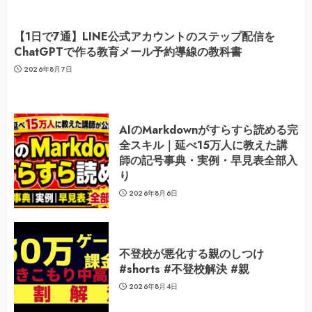
【1日で7通】LINE公式アカウントのステップ配信を
ChatGPTで作る教育メール予約導線の教科書
2026年8月7日
AIのMarkdownがすらすら読める完
全スキル｜延べ15万人に教えた講
師の記号事典・実例・早見表全部入
り
2026年8月6日
不登校が悪化する親のしつけ
#shorts #不登校解決 #親
2026年8月4日