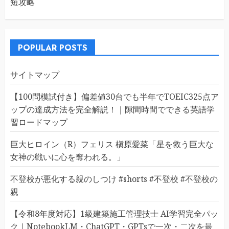
短攻略
POPULAR POSTS
サイトマップ
【100問模試付き】偏差値30台でも半年でTOEIC325点ア
ップの達成方法を完全解説！｜隙間時間でできる英語学
習ロードマップ
巨大ヒロイン（R）フェリス 槇原愛菜「星を救う巨大な
女神の戦いに心を奪われる。」
不登校が悪化する親のしつけ #shorts #不登校 #不登校の
親
【令和8年度対応】1級建築施工管理技士 AI学習完全パッ
ク｜NotebookLM・ChatGPT・GPTsで一次・二次を最