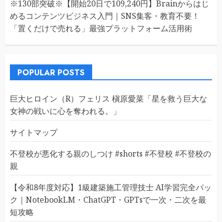
※130部突破※【開始20日で109,240円】Brainからはじ
めるコンテンツビジネス入門｜SNS集客・教育不要！
「置くだけで売れる」最強プラットフォーム活用術
POPULAR POSTS
巨大ヒロイン（R）フェリス 槇原愛菜「星を救う巨大な
女神の戦いに心を奪われる。」
サイトマップ
不登校が悪化する親のしつけ #shorts #不登校 #不登校の
親
【令和8年度対応】1級建築施工管理技士 AI学習完全パッ
ク｜NotebookLM・ChatGPT・GPTsで一次・二次を最
短攻略