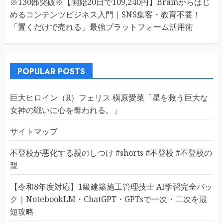
※130部突破※【開始20日で109,240円】Brainからはじ
めるコンテンツビジネス入門｜SNS集客・教育不要！
「置くだけで売れる」最強プラットフォーム活用術
POPULAR POSTS
巨大ヒロイン（R）フェリス 槇原愛菜「星を救う巨大な
女神の戦いに心を奪われる。」
サイトマップ
不登校が悪化する親のしつけ #shorts #不登校 #不登校の
親
【令和8年度対応】1級建築施工管理技士 AI学習完全パッ
ク｜NotebookLM・ChatGPT・GPTsで一次・二次を最
短攻略