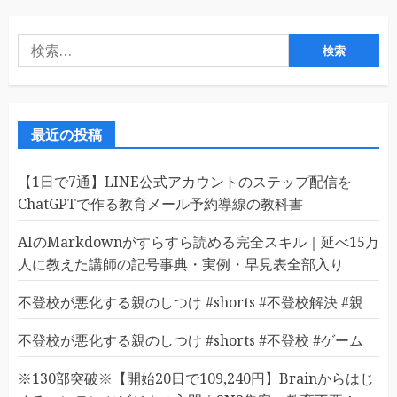
検
索:
最近の投稿
【1日で7通】LINE公式アカウントのステップ配信を
ChatGPTで作る教育メール予約導線の教科書
AIのMarkdownがすらすら読める完全スキル｜延べ15万
人に教えた講師の記号事典・実例・早見表全部入り
不登校が悪化する親のしつけ #shorts #不登校解決 #親
不登校が悪化する親のしつけ #shorts #不登校 #ゲーム
※130部突破※【開始20日で109,240円】Brainからはじ