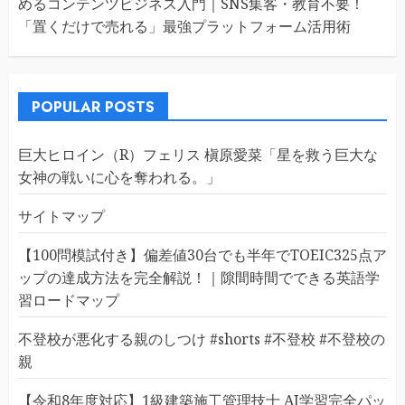
めるコンテンツビジネス入門｜SNS集客・教育不要！
「置くだけで売れる」最強プラットフォーム活用術
POPULAR POSTS
巨大ヒロイン（R）フェリス 槇原愛菜「星を救う巨大な
女神の戦いに心を奪われる。」
サイトマップ
【100問模試付き】偏差値30台でも半年でTOEIC325点ア
ップの達成方法を完全解説！｜隙間時間でできる英語学
習ロードマップ
不登校が悪化する親のしつけ #shorts #不登校 #不登校の
親
【令和8年度対応】1級建築施工管理技士 AI学習完全パッ