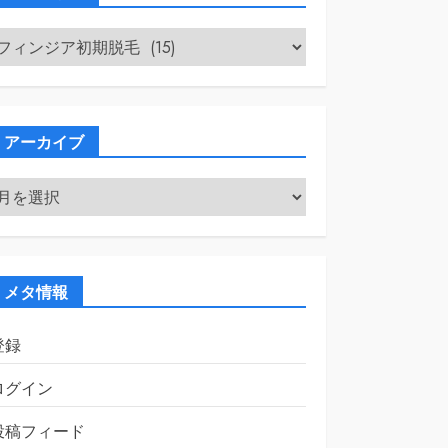
カ
テ
ゴ
リ
ー
アーカイブ
ア
ー
カ
イ
ブ
メタ情報
登録
ログイン
投稿フィード