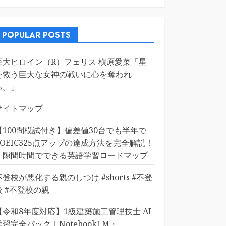
POPULAR POSTS
巨大ヒロイン（R）フェリス 槇原愛菜「星
を救う巨大な女神の戦いに心を奪われ
る。」
サイトマップ
【100問模試付き】偏差値30台でも半年で
TOEIC325点アップの達成方法を完全解説！
｜隙間時間でできる英語学習ロードマップ
不登校が悪化する親のしつけ #shorts #不登
校 #不登校の親
【令和8年度対応】1級建築施工管理技士 AI
学習完全パック｜NotebookLM・