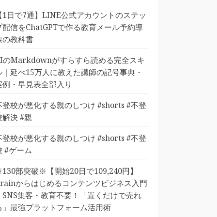
【1日で7通】LINE公式アカウントのステッ
プ配信をChatGPTで作る教育メール予約導
線の教科書
AIのMarkdownがすらすら読める完全スキ
ル｜延べ15万人に教えた講師の記号事典・
実例・早見表全部入り
不登校が悪化する親のしつけ #shorts #不登
校解決 #親
不登校が悪化する親のしつけ #shorts #不登
校 #ゲーム
※130部突破※【開始20日で109,240円】
Brainからはじめるコンテンツビジネス入門
｜SNS集客・教育不要！「置くだけで売れ
る」最強プラットフォーム活用術