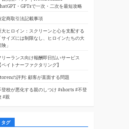
ChatGPT・GPTsで一次・二次を最短攻略
特定商取引法記載事項
巨大ヒロイン：スクリーンと心を支配する
「サイズには制限なし、ヒロインたちの大
冒険」
フリーランス向け報酬即日払いサービス
【ペイトナーファクタリング】
Etorenの評判: 顧客が直面する問題
不登校が悪化する親のしつけ #shorts #不登
校 #親
タグ