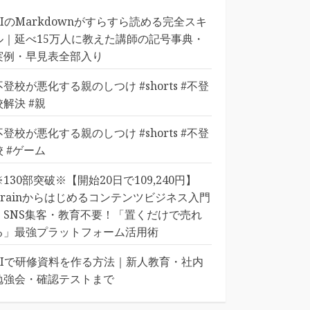
AIのMarkdownがすらすら読める完全スキ
ル｜延べ15万人に教えた講師の記号事典・
実例・早見表全部入り
不登校が悪化する親のしつけ #shorts #不登
校解決 #親
不登校が悪化する親のしつけ #shorts #不登
校 #ゲーム
※130部突破※【開始20日で109,240円】
Brainからはじめるコンテンツビジネス入門
｜SNS集客・教育不要！「置くだけで売れ
る」最強プラットフォーム活用術
AIで研修資料を作る方法｜新人教育・社内
勉強会・確認テストまで