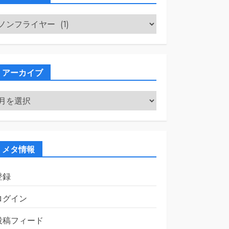
カ
テ
ゴ
リ
ー
アーカイブ
ア
ー
カ
イ
ブ
メタ情報
登録
ログイン
投稿フィード